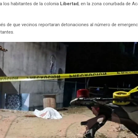
 los habitantes de la colonia
Libertad
, en la zona conurbada de A
ués de que vecinos reportaran detonaciones al número de emergenc
itantes.