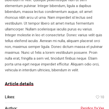
bibendum in velit. Quisque pellentesque nibh ut sem
elementum pulvinar. Integer bibendum, ligula a dapibus
bibendum, massa lectus condimentum augue, sit amet
rhoncus nibh arcu ut urna. Nam imperdiet id lectus sed
vestibulum. Ut tempor libero sit amet metus fermentum
ullamcorper. Nullam scelerisque iaculis purus eu varius.
Integer molestie in leo et consectetur. Donec varius velit quis
tellus eleifend iaculis. Aenean mi nulla, aliquam placerat orci
non, maximus semper ligula. Donec dictum massa et pulvinar
maximus. Nunc ut felis a lorem vestibulum posuere. Proin
nulla erat, fringilla a sem vel, tincidunt finibus neque. Etiam
porta urna eget neque imperdiet efficitur. Aliquam odio orci,
vehicula in interdum ultricies, bibendum in velit.
Article details
Likes:
10
Author:
Peridico Ya Vas