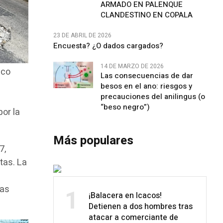
ARMADO EN PALENQUE
CLANDESTINO EN COPALA
23 DE ABRIL DE 2026
Encuesta? ¿O dados cargados?
14 DE MARZO DE 2026
lco
Las consecuencias de dar
besos en el ano: riesgos y
precauciones del anilingus (o
“beso negro”)
por la
Más populares
7,
tas. La
las
1
¡Balacera en Icacos!
Detienen a dos hombres tras
atacar a comerciante de