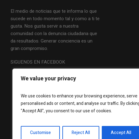
El medio de noticias que te informa lo que
sucede en todo momento tal y como a ti te
gusta. Nos gusta servir a nuestra
comunidad con la denuncia ciudadana que
da resultados. Generar conciencia es un
gran compromiso.
SIGUENOS EN FACEBOOK
We value your privacy
We use cookies to enhance your browsing experience, serve
personalised ads or content, and analyse our traffic. By clickin
"Accept All", you consent to our use of cookies.
Customise
Reject All
Accept All