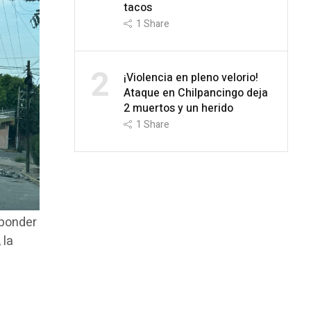
tacos
1
Share
2
¡Violencia en pleno velorio!
Ataque en Chilpancingo deja
2 muertos y un herido
1
Share
sponder
 la
a