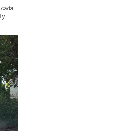
e cada
 y