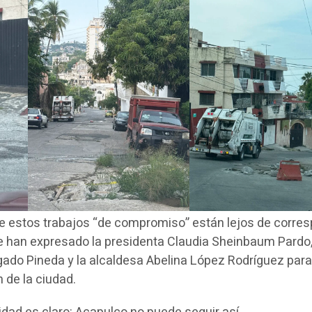
 estos trabajos “de compromiso” están lejos de corre
e han expresado la presidenta Claudia Sheinbaum Pardo,
ado Pineda y la alcaldesa Abelina López Rodríguez par
 de la ciudad.