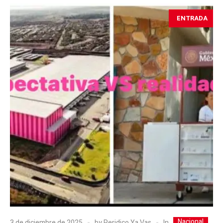
ENTRADA
Nacional
In
3 de diciembre de 2025
by
Peridico Ya Vas