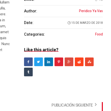
Nullam
lla,
Author:
Peridico Ya Vas
ere.
a in
Date:
15 DE MARZO DE 2018
dum,
t amet
Categories:
Food
 quis
s. Nunc
Like this article?
et