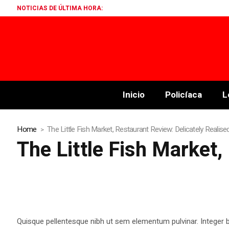
NOTICIAS DE ÚLTIMA HORA:
Inicio
Policíaca
L
Home
The Little Fish Market, Restaurant Review: Delicately Realise
The Little Fish Market,
Quisque pellentesque nibh ut sem elementum pulvinar. Integer