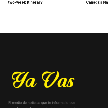
two-week Itinerary
Canada’s Na
El medio de noticias que te informa lo que