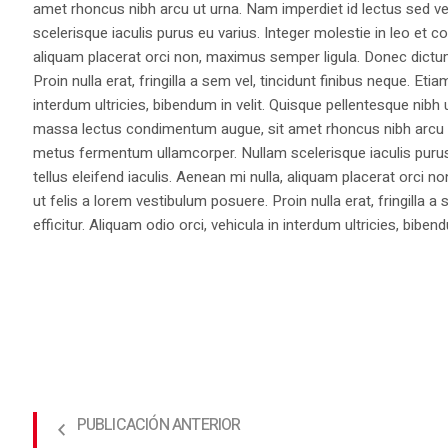
amet rhoncus nibh arcu ut urna. Nam imperdiet id lectus sed v
scelerisque iaculis purus eu varius. Integer molestie in leo et co
aliquam placerat orci non, maximus semper ligula. Donec dictu
Proin nulla erat, fringilla a sem vel, tincidunt finibus neque. Eti
interdum ultricies, bibendum in velit. Quisque pellentesque nib
massa lectus condimentum augue, sit amet rhoncus nibh arcu ut
metus fermentum ullamcorper. Nullam scelerisque iaculis purus e
tellus eleifend iaculis. Aenean mi nulla, aliquam placerat orc
ut felis a lorem vestibulum posuere. Proin nulla erat, fringilla 
efficitur. Aliquam odio orci, vehicula in interdum ultricies, bibend