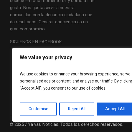
sucede en todo momento tal y como a ti te
gusta. Nos gusta servir a nuestra
comunidad con la denuncia ciudadana que
da resultados. Generar conciencia es un
gran compromiso.
SIGUENOS EN FACEBOOK
We value your privacy
We use cookies to enhance your browsing experience, serve
personalised ads or content, and analyse our traffic. By clickin
"Accept All", you consent to our use of cookies.
Customise
Reject All
Accept All
© 2025 / Ya vas Noticias. Todos los derechos reservados.