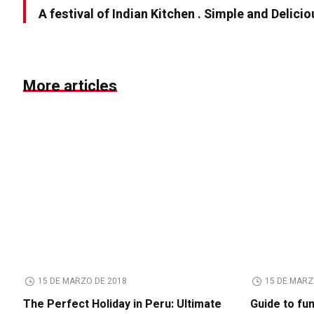
A festival of Indian Kitchen . Simple and Delici
More articles
15 DE MARZO DE 2018
15 DE MARZ
The Perfect Holiday in Peru: Ultimate
Guide to fu