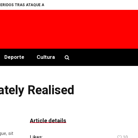
OS TRAS ATAQUE ARMADO EN PALENQUE CLANDESTINO EN COPALA
Encue
Deporte
Cultura
ately Realised
Article details
ue, sit
Likes:
10