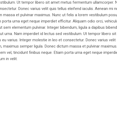
estibulum. Ut tempor libero sit amet metus fermentum ullamcorper. 
nsectetur. Donec varius velit quis tellus eleifend iaculis. Aenean mi nu
m massa et pulvinar maximus. Nunc ut felis a lorem vestibulum posu
am porta urna eget neque imperdiet efficitur. Aliquam odio orci, vehicul
h ut sem elementum pulvinar. Integer bibendum, ligula a dapibus biben
 urna. Nam imperdiet id lectus sed vestibulum. Ut tempor libero si
u varius. Integer molestie in leo et consectetur. Donec varius velit
i non, maximus semper ligula. Donec dictum massa et pulvinar maximu
a sem vel, tincidunt finibus neque. Etiam porta urna eget neque imperdi
um in velit.