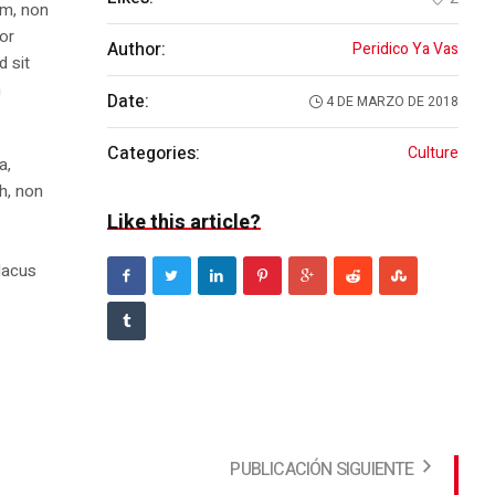
am, non
tor
Author:
Peridico Ya Vas
d sit
n
Date:
4 DE MARZO DE 2018
Categories:
Culture
a,
bh, non
Like this article?
m
 lacus