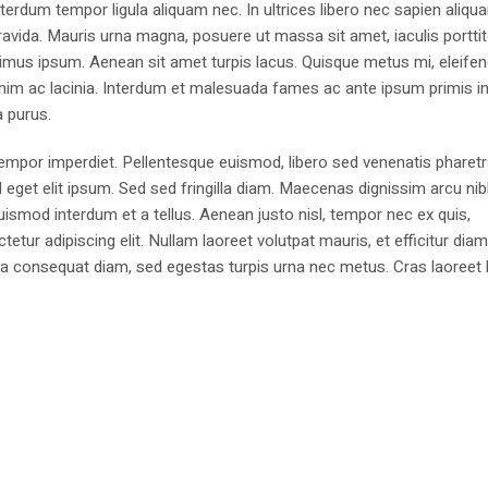
erdum tempor ligula aliquam nec. In ultrices libero nec sapien aliqu
avida. Mauris urna magna, posuere ut massa sit amet, iaculis portti
imus ipsum. Aenean sit amet turpis lacus. Quisque metus mi, eleifen
enim ac lacinia. Interdum et malesuada fames ac ante ipsum primis i
a purus.
 tempor imperdiet. Pellentesque euismod, libero sed venenatis pharetr
d eget elit ipsum. Sed sed fringilla diam. Maecenas dignissim arcu ni
euismod interdum et a tellus. Aenean justo nisl, tempor nec ex quis,
ur adipiscing elit. Nullam laoreet volutpat mauris, et efficitur dia
igula consequat diam, sed egestas turpis urna nec metus. Cras laoreet