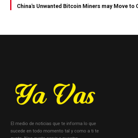
China's Unwanted Bitcoin Miners may Move to
El medio de noticias que te informa lo que
sucede en todo momento tal y como a ti te