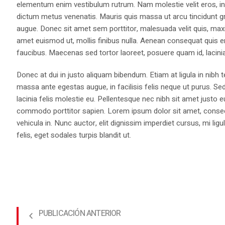
elementum enim vestibulum rutrum. Nam molestie velit eros, int
dictum metus venenatis. Mauris quis massa ut arcu tincidunt gr
augue. Donec sit amet sem porttitor, malesuada velit quis, max
amet euismod ut, mollis finibus nulla. Aenean consequat quis 
faucibus. Maecenas sed tortor laoreet, posuere quam id, lacini
Donec at dui in justo aliquam bibendum. Etiam at ligula in nibh
massa ante egestas augue, in facilisis felis neque ut purus. Se
lacinia felis molestie eu. Pellentesque nec nibh sit amet justo 
commodo porttitor sapien. Lorem ipsum dolor sit amet, consectet
vehicula in. Nunc auctor, elit dignissim imperdiet cursus, mi l
felis, eget sodales turpis blandit ut.