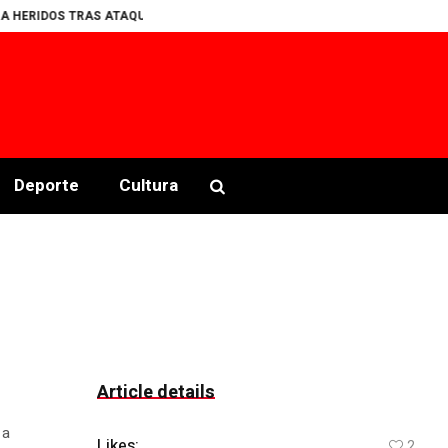
ERIDOS TRAS ATAQUE ARMADO EN PALENQUE CLANDESTINO EN COPALA
Deporte
Cultura
Article details
 a
Likes:
2