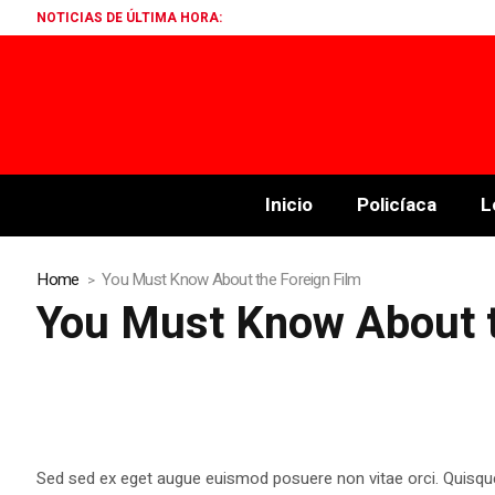
NOTICIAS DE ÚLTIMA HORA:
Inicio
Policíaca
L
Home
You Must Know About the Foreign Film
You Must Know About t
Sed sed ex eget augue euismod posuere non vitae orci. Quisqu