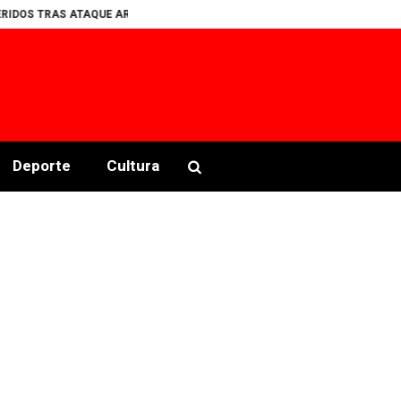
 TRAS ATAQUE ARMADO EN PALENQUE CLANDESTINO EN COPALA
Encuest
Deporte
Cultura