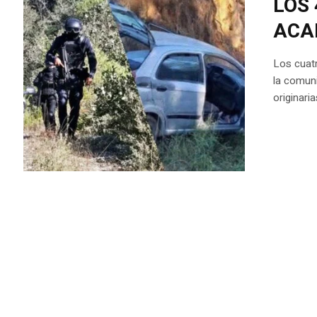
LOS
ACA
Los cuat
la comuni
originari