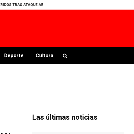
RAS ATAQUE ARMADO EN PALENQUE CLANDESTINO EN COPALA
Encuesta?
Deporte
Cultura
Las últimas noticias