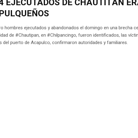
 4 EJECUTADOS DE CHAUTITÁN E
PULQUEÑOS
ro hombres ejecutados y abandonados el domingo en una brecha c
dad de #Chautipan, en #Chilpancingo, fueron identificados, las víct
as del puerto de Acapulco, confirmaron autoridades y familiares.