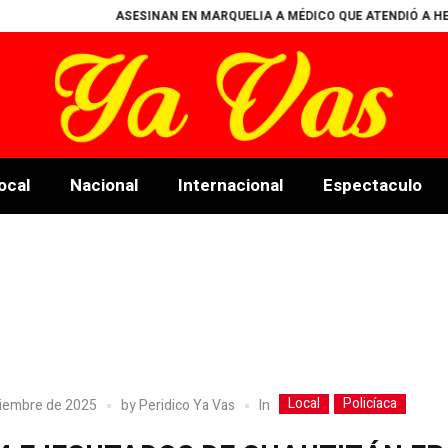
ASESINAN EN MARQUELIA A MÉDICO QUE ATENDIÓ A HERIDOS T
ocal
Nacional
Internacional
Espectaculo
Local
Policíaca
In
viembre de 2025
by
Peridico Ya Vas