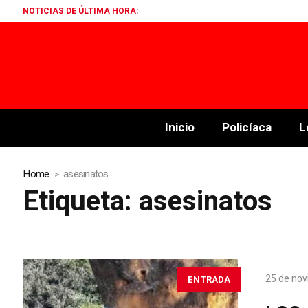
NOTICIAS DE ÚLTIMA HORA:
Inicio
Policíaca
L
Home
asesinatos
Etiqueta:
asesinatos
25 de no
ENTRADA