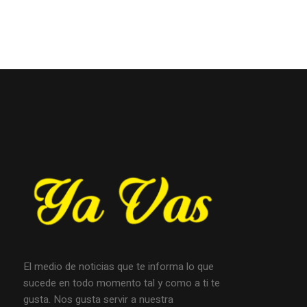
El medio de noticias que te informa lo que
sucede en todo momento tal y como a ti te
gusta. Nos gusta servir a nuestra