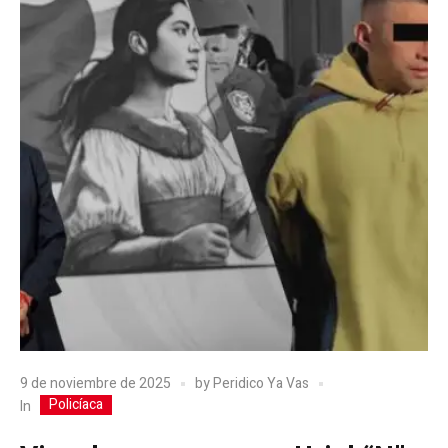
9 de noviembre de 2025
by
Peridico Ya Vas
Policíaca
In